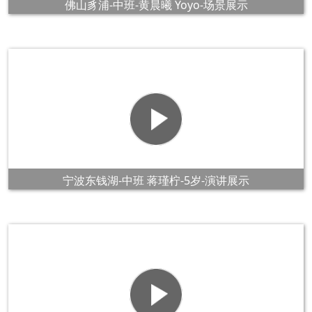
佛山豸浦-中班-黄晨曦 Yoyo-场景展示
宁波东钱湖-中班 蒋瑾柠-5岁-演讲展示