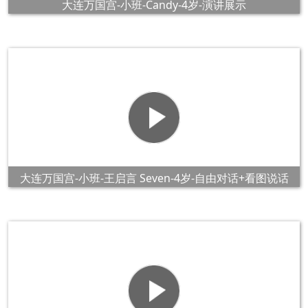
大连万国宫-小班-Candy-4岁-演讲展示
大连万国宫-小班-王启言 Seven-4岁-自由对话+看图说话