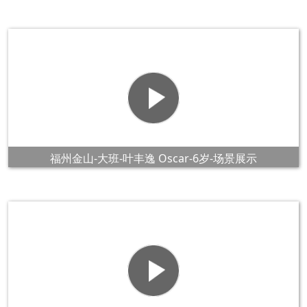
福州金山-大班-叶丰逸 Oscar-6岁-场景展示