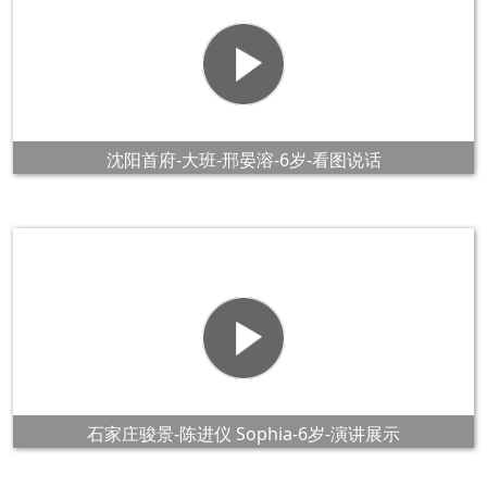
沈阳首府-大班-邢晏溶-6岁-看图说话
石家庄骏景-陈进仪 Sophia-6岁-演讲展示