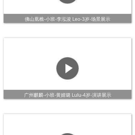
佛山凰樵-小班-李泓浚 Leo-3岁-场景展示
广州麒麟-小班-黄婧璐 Lulu-4岁-演讲展示