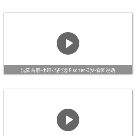
沈阳首府-小班-冯熙远 Fischer-3岁-看图说话