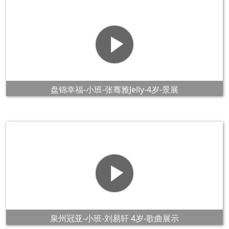
盘锦幸福-小班-张骞雅Jelly-4岁-景展
泉州冠亚-小班-刘易轩 4岁-歌曲展示